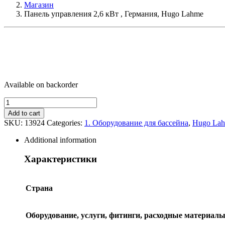
Магазин
Панель управления 2,6 кВт , Германия, Hugo Lahme
Available on backorder
Панель
управления
Add to cart
2,6
SKU:
13924
Categories:
1. Оборудование для бассейна
,
Hugo La
кВт
,
Additional information
Германия,
Hugo
Характеристики
Lahme
quantity
Страна
Оборудование, услуги, фитинги, расходные материал