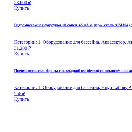
23.000
₽
Купить
Гидромассажная форсунка 16 сопел, 45 м3/ч (нерж. сталь AISI304) А
Категории: 1. Оборудование для бассейна, Аквасектор, 
31.200
₽
Купить
Пневмопускатель бронза с накладкой н/с (бетон) со шлангом в ком
Категории: 1. Оборудование для бассейна, Hugo Lahme, 
556
₽
Купить