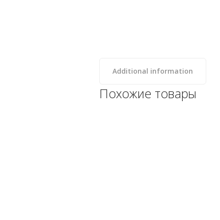
Additional information
Похожие товары
Лампа Idrania PAR56 LED
White
Категории: 1. Оборудование
для бассейна, Idrania, Лампы
запасные, Освещение
-->
178
₽
КУПИТЬ