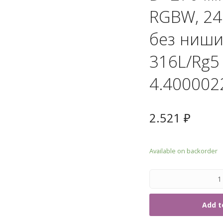
7. Т
RGBW, 24
без ниши
316L/Rg5
4.400002
2.521
₽
Available on backorder
Add t