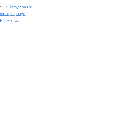
s:
1. Оборудование
жекторы
,
Hugo
Нерж. сталь
,
Блок управления дозацией
pH/Rx/Cl 5 л/ч (В комплекте
с измерительной ячейкой и
ЖК дисплеем 3,5 «), Idrania
Категории: 1. Оборудование
для бассейна, Idrania, Блоки
управления
-->
470.995
₽