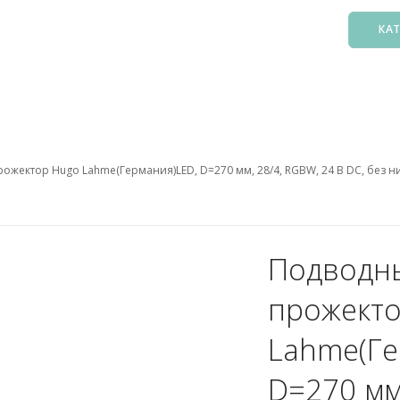
КА
Басс
Фил
Зак
ожектор Hugo Lahme(Германия)LED, D=270 мм, 28/4, RGBW, 24 В DC, без н
Нас
Подо
Лест
Осв
Подводн
Атт
прожект
Аксе
Пыл
Lahme(Ге
Защ
D=270 мм,
5. О