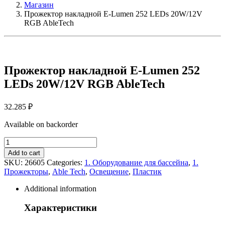
Магазин
Прожектор накладной E-Lumen 252 LEDs 20W/12V
RGB AbleTech
Прожектор накладной E-Lumen 252
LEDs 20W/12V RGB AbleTech
32.285
₽
Available on backorder
Прожектор
накладной
Add to cart
E-
SKU:
26605
Categories:
1. Оборудование для бассейна
,
1.
Lumen
Прожекторы
,
Able Tech
,
Освещение
,
Пластик
252
LEDs
Additional information
20W/12V
RGB
Характеристики
AbleTech
quantity