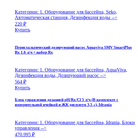
Категории: 1. Оборудование для бассейна, Seko,
Автоматическая станция, Дезинфекция воды
-->
220
₽
Купить
Перистальтический дозирующий насос Aquaviva SMV SmartPlus
Rx 1.6 л/ч + набор Rx
Категории: 1. Оборудование для бассейна, AquaViva,
Дезинфекция воды, Дозирующий насос
-->
564
₽
Купить
Блок управления дозацией pH/Rx/Cl 5 л/ч (В комплекте с
измерительной ячейкой и ЖК дисплеем 3,5 «), Idrania
Категории: 1. Оборудование для бассейна, Idrania, Блоки
управления
-->
470.995
₽