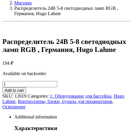
Магазин
Распределитель 24В 5-8 светодиодных ламп RGB ,
Германия, Hugo Lahme
Распределитель 24В 5-8 светодиодных
ламп RGB , Германия, Hugo Lahme
194
₽
Available on backorder
Распределитель
24В
Add to cart
5-
SKU:
12619
Categories:
1. Оборудование для бассейна
,
Hugo
8
Lahme
,
Контроллеры, блоки, пульты для прожекторов
,
светодиодных
Освещение
ламп
RGB
Additional information
,
Германия,
Характеристики
Hugo