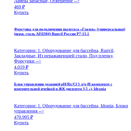
Лампы запасные, Освещение
-->
469
₽
Купить
Форсунка для подключения пылесоса «Глазок» (универсальная)
(нерж. сталь AISI304) Runvil Россия Р7-15.1
Категории: 1. Оборудование для бассейна, Runvil,
Закладные, Из неражавеющей стали, Под пленку,
Форсунки
-->
4.019
₽
Купить
Блок управления дозацией pH/Rx/Cl 5 л/ч (В комплекте с
измерительной ячейкой и ЖК дисплеем 3,5 «), Idrania
Категории: 1. Оборудование для бассейна, Idrania, Блоки
управления
-->
470.995
₽
Купить