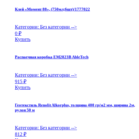
Клей «Момент 88», (750мл;6шт)/1777022
Категории: Без категории
-->
0
₽
Купить
Распаечная коробка EM2823B AbleTech
Категории: Без категории
-->
915
₽
Купить
Геотекстиль Renolit Alkorplus, толщина 400 гр/м2 мм, ширина 2м,
рулон 50 м
Категории: Без категории
-->
812
₽