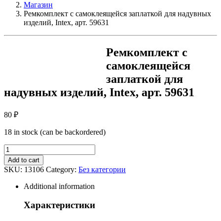
Магазин
Ремкомплект с самоклеящейся заплаткой для надувных
изделий, Intex, арт. 59631
Ремкомплект с
самоклеящейся
заплаткой для
надувных изделий, Intex, арт. 59631
80
₽
18 in stock (can be backordered)
Ремкомплект
с
Add to cart
самоклеящейся
SKU:
13106
Category:
Без категории
заплаткой
для
Additional information
надувных
изделий,
Характеристики
Intex,
арт.