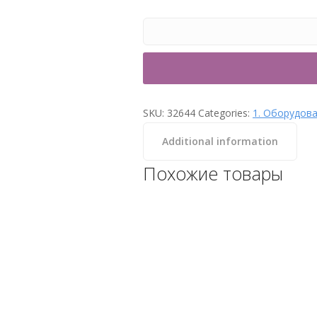
SKU:
32644
Categories:
1. Оборудова
Additional information
Похожие товары
Скиммер Hayward ECO Wide
бетон 81400
Категории: 1. Оборудование
для бассейна, Hayward,
Закладные, Из ABS пластика,