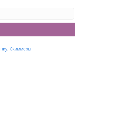
рубы и фитинги
енку
,
Скиммеры
Скиммер Hayward 3119DGR
Premium Wide под лайнер
Категории: 1. Оборудование
для бассейна, Hayward,
Закладные, Из ABS пластика,