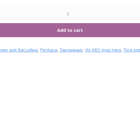
7. Т
Add to cart
ние для бассейна
,
PerAqua
,
Закладные
,
Из ABS пластика
,
Под пл
Скиммер Hayward ECO Long
Скиммер Hayward 3119
лайнер 81405
Premium Wide под лайнер
Категории: 1. Оборудование
Категории: 1. Оборудование
для бассейна, Hayward,
для бассейна, Hayward,
Закладные, Из ABS пластика,
Закладные, Из ABS пластика,