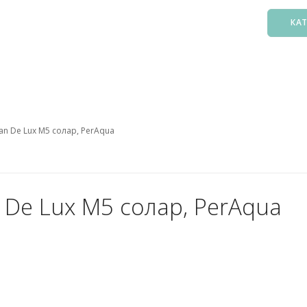
КА
Басс
Фил
Зак
n De Lux M5 солар, PerAqua
Нас
Подо
Лест
Осв
De Lux M5 солар, PerAqua
Атт
Аксе
Пыл
Защ
5. О