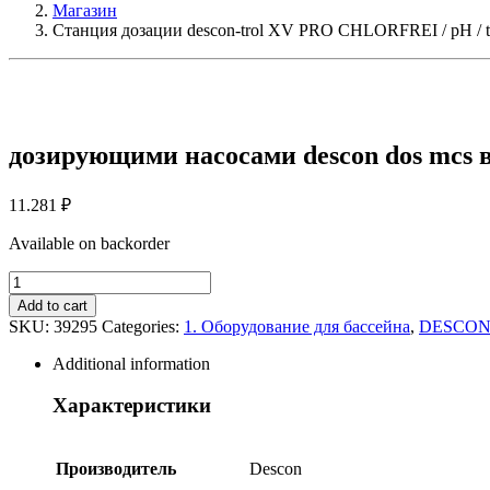
Магазин
Станция дозации descon-trol XV PRO CHLORFREI / pH / t
дозирующими насосами descon dos mcs в
11.281
₽
Available on backorder
Станция
дозации
Add to cart
descon-
SKU:
39295
Categories:
1. Оборудование для бассейна
,
DESCO
trol
XV
Additional information
PRO
CHLORFREI
Характеристики
/
pH
/
Производитель
Descon
t