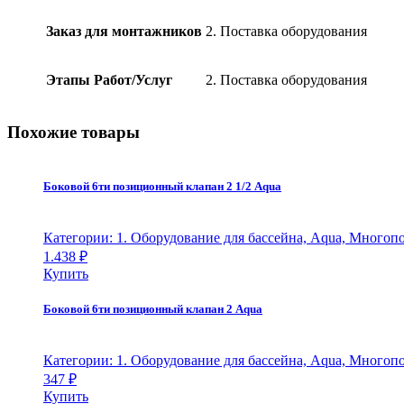
(бесхлорн.
-
Заказ для монтажников
2. Поставка оборудования
потенциостат.
-
с
Этапы Работ/Услуг
2. Поставка оборудования
обратной
связью)
-
Похожие товары
с
2
дозирующими
насосами
Боковой 6ти позиционный клапан 2 1/2 Aqua
descon
dos
mcs
Категории: 1. Оборудование для бассейна, Aqua, Много
в
1.438
₽
отдельном
Купить
корпусе,
Descon
Боковой 6ти позиционный клапан 2 Aqua
quantity
Категории: 1. Оборудование для бассейна, Aqua, Много
347
₽
Купить