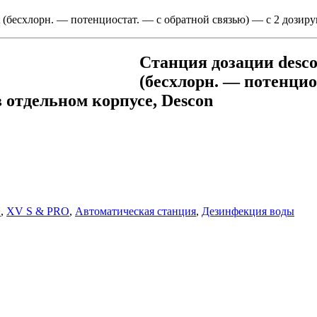
 (бесхлорн. — потенциостат. — с обратной связью) — с 2 дозиру
Станция дозации desc
(бесхлорн. — потенцио
 отдельном корпусе, Descon
N
,
XV S & PRO
,
Автоматическая станция
,
Дезинфекция воды