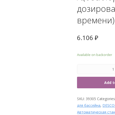
7. Т
дозирова
времени)
6.106
₽
Available on backorder
Add t
SKU:
39305
Categorie
для бассейна
,
DESCO
Автоматическая ста