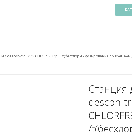
КА
Басс
Фил
Зак
ии descon-trol XV S CHLORFREI/ pH /t(бесхлорн.- дозирование по времени)
Нас
Подо
Лест
Осв
Станция 
Атт
descon-tr
Аксе
Пыл
CHLORFRE
Защ
/t(бесхло
5. О