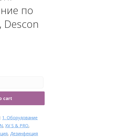
рубы и фитинги
ние по
, Descon
o cart
s:
1. Оборудование
N
,
XV S & PRO
,
нция
,
Дезинфекция