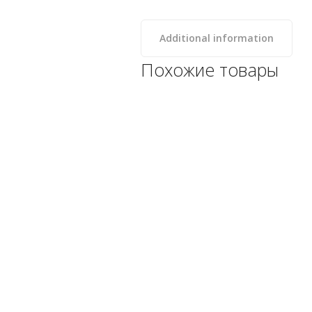
Additional information
Похожие товары
Поручень изогнутый,
крепящийся над водой,
Испания, нержавеющая
сталь AISI-316, AstralPool (с
крепежом)
Категории: 1. Оборудование
для бассейна, Astral (Fluidra),
Лестницы и поручни
-->
489
₽
КУПИТЬ