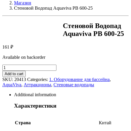
Магазин
Стеновой Водопад Aquaviva PB 600-25
Стеновой Водопад
Aquaviva PB 600-25
161
₽
Available on backorder
Стеновой
Водопад
Add to cart
Aquaviva
SKU:
20413
Categories:
1. Оборудование для бассейна
,
PB
AquaViva
,
Аттракционы
,
Стеновые водопады
600-
25
Additional information
quantity
Характеристики
Страна
Китай