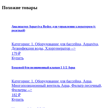
Похожие товары
Анализатор Aquaviva Redox для управления хлоратором (с
розеткой)
Категории: 1. Оборудование для бассейна, Aquaviva,
Дезинфекция воды, Хлоргенератор
-->
179
₽
Купить
Боковой 6ти позиционный клапан 1 1/2 Aqua
Категории: 1. Оборудование для бассейна, Aqua,
Многопозиционный вентиль Aqua, Фильтр песочный,
Фильтры
-->
182
₽
Купить