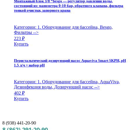
Монтажный блок 3/8 “besgo — регулятор давления воды,
состоящий из: манометра 0-10 бар, обратного клапана, фильтра
тонкой очистки, запорного крана
Категории: 1. Оборудование для бассейна, Besgo,
Фильтры
-->
223
₽
Купить
Перистальтический дозирующий насос Aquaviva Smart SKPH, рH
1.5 л/ч + набор рH
Категории: 1. Оборудование для бассейна, AquaViva,
Дезинфекция воды, Дозирующий насос
-->
402
₽
Купить
8 (938) 441-20-90
8 (862) 291-20-90