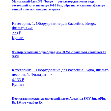
Монтажный блок 3/8 “besgo — регулятор давления воды,
состоящий из: манометра 0-10 бар, обратного клапана, фильтра
тонкой очистки, запорного крана
Категории: 1. Оборудование для бассейна, Besgo,
Фильтры
-->
223
₽
Купить
Фильтр песочный Aqua Aquaglass D1250 с боковым клапаном 60
м3/ч
Категории: 1. Оборудование для бассейна, Aqua, Фильтр
песочный, Фильтры
-->
4.133
₽
Купить
Перистальтический дозирующий насос Aquaviva SMV SmartPlus
Rx 1.6 л/ч + набор Rx