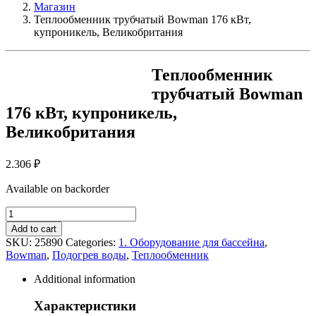
Магазин
Теплообменник трубчатый Bowman 176 кВт,
купроникель, Великобритания
Теплообменник
трубчатый Bowman
176 кВт, купроникель,
Великобритания
2.306
₽
Available on backorder
Теплообменник
трубчатый
Add to cart
Bowman
SKU:
25890
Categories:
1. Оборудование для бассейна
,
176
Bowman
,
Подогрев воды
,
Теплообменник
кВт,
купроникель,
Additional information
Великобритания
quantity
Характеристики