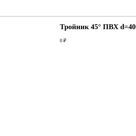
Тройник 45° ПВХ d=40
0
₽