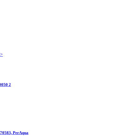
->
0050 2
70583, PerAqua