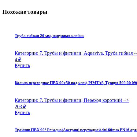
Похожие товары
Труба гибкая 20 мм, наружная клейка
Категории: 7. Трубы и фитинги, Aquaviva, Труба гибкая
-
4
₽
Купить
Кольцо переходное ПВХ 90х50 под клей, PIMTAS, Турция 509 00 09
Категории: 7. Трубы и фитинги, Переход короткий
-->
203
₽
Купить
Тройник ПВХ 90° Peraqua(Австрия) переходной d=160mm PN16 арт.