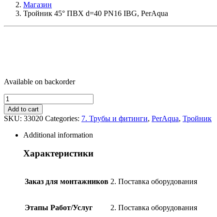
Магазин
Тройник 45° ПВХ d=40 PN16 IBG, PerAqua
Available on backorder
Тройник
45°
Add to cart
ПВХ
SKU:
33020
Categories:
7. Трубы и фитинги
,
PerAqua
,
Тройник
d=40
PN16
Additional information
IBG,
PerAqua
Характеристики
quantity
Заказ для монтажников
2. Поставка оборудования
Этапы Работ/Услуг
2. Поставка оборудования