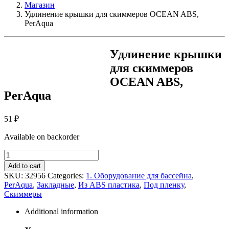
Магазин
Удлинение крышки для скиммеров OCEAN ABS,
PerAqua
Удлинение крышки
для скиммеров
OCEAN ABS,
PerAqua
51
₽
Available on backorder
Удлинение
крышки
Add to cart
для
SKU:
32956
Categories:
1. Оборудование для бассейна
,
скиммеров
PerAqua
,
Закладные
,
Из ABS пластика
,
Под пленку
,
OCEAN
Скиммеры
ABS,
PerAqua
Additional information
quantity