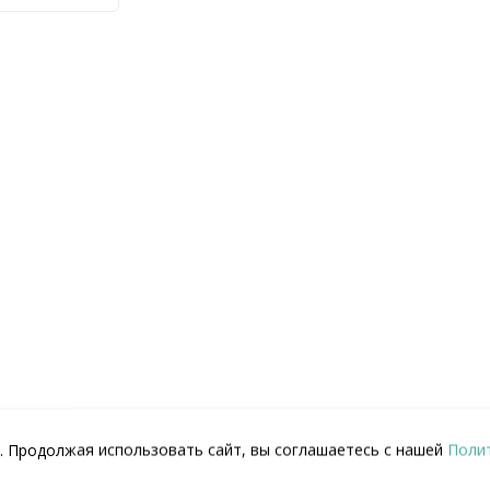
Лампа галогеновая Idrania
Фильтр песочный Aqua
PAR56 300Вт 12В
Aquaglass D1250 с боковым
Категории: 1. Оборудование
клапаном 60 м3/ч
для бассейна, Idrania, Лампы
Категории: 1. Оборудование
запасные, Освещение
-->
для бассейна, Aqua, Фильтр
29
₽
песочный, Фильтры
-->
4.133
₽
КУПИТЬ
КУПИТЬ
-90
. Продолжая использовать сайт, вы соглашаетесь с нашей
Поли
1-20-