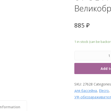
7. Т
Великоб
885
₽
1 in stock (can be backo
Add t
SKU:
27628
Categorie
для бассейна
,
Elecro
,
УФ-обеззараживате
information