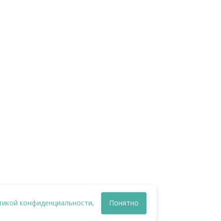
Лестница с 4 ступенями
«STANDARD» Сталь AISI-304
Аквамастер (Испания)
Категории: 1. Оборудование
для бассейна, Аквамастер,
Лестницы и поручни
-->
583
₽
КУПИТЬ
тикой конфиденциальности
.
Понятно