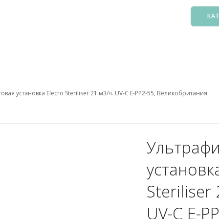
КА
Басс
Фил
Зак
вая установка Elecro Steriliser 21 м3/ч. UV-C E-PP2-55, Великобритания
Нас
Подо
Лест
Осв
Ультраф
Атт
установка
Аксе
Пыл
Steriliser
Защ
UV-C E-PP
5. О