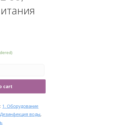
рубы и фитинги
ритания
rdered)
o cart
s:
1. Оборудование
Дезинфекция воды
,
ль