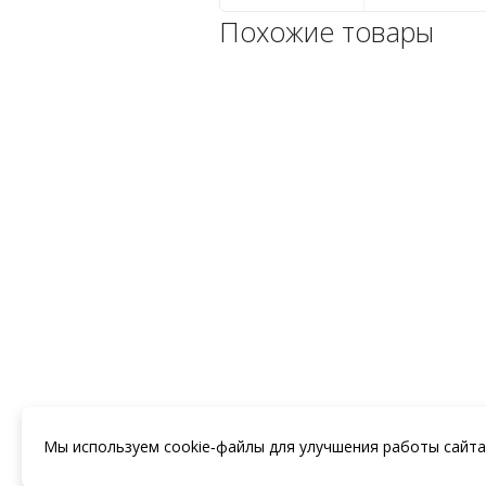
Похожие товары
Боковой 6ти позиционный
клапан 4 Aqua
Категории: 1. Оборудование
для бассейна, Aqua,
Многопозиционный вентиль
Aqua, Фильтр песочный,
Фильтры
-->
9.555
₽
КУПИТЬ
8 (938) 441-20
Мы используем cookie‑файлы для улучшения работы сайта
8 (862) 29