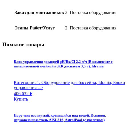
боковым
подсоединением,
Заказ для монтажников
2. Поставка оборудования
дюзовое
дно
quantity
Этапы Работ/Услуг
2. Поставка оборудования
Похожие товары
Блок управления дозацией pH/Rx/Cl 2,2 л/ч (В комплекте с
измерительной ячейкой и ЖК дисплеем 3,5 «), Idrania
Категории: 1. Оборудование для бассейна, Idrania, Блоки
управления
-->
406.632
₽
Купить
Поручень изогнутый, крепящийся над водой, Испания,
нержавеющая сталь AISI-316, AstralPool (с крепежом)