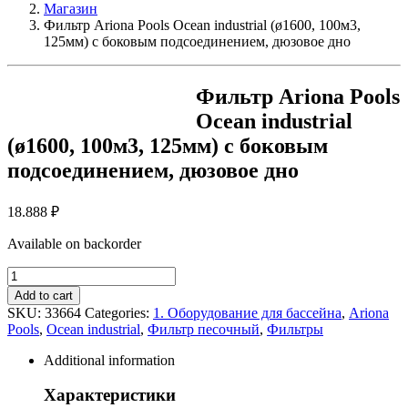
Магазин
Фильтр Ariona Pools Ocean industrial (ø1600, 100м3,
125мм) с боковым подсоединением, дюзовое дно
Фильтр Ariona Pools
Ocean industrial
(ø1600, 100м3, 125мм) с боковым
подсоединением, дюзовое дно
18.888
₽
Available on backorder
Фильтр
Ariona
Add to cart
Pools
SKU:
33664
Categories:
1. Оборудование для бассейна
,
Ariona
Ocean
Pools
,
Ocean industrial
,
Фильтр песочный
,
Фильтры
industrial
(ø1600,
Additional information
100м3,
125мм)
Характеристики
с