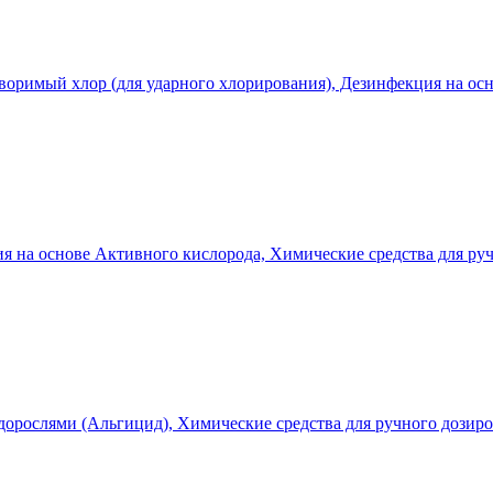
створимый хлор (для ударного хлорирования), Дезинфекция на о
ция на основе Активного кислорода, Химические средства для ру
 водорослями (Альгицид), Химические средства для ручного дозир