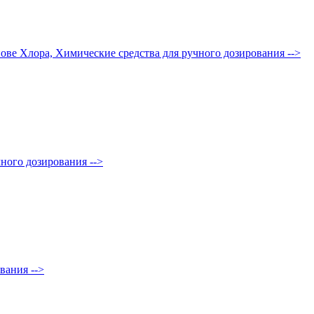
снове Хлора, Химические средства для ручного дозирования
-->
чного дозирования
-->
ования
-->