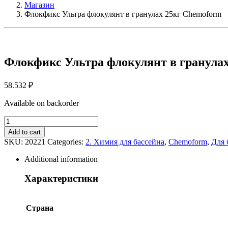
Магазин
Флокфикс Ультра флокулянт в гранулах 25кг Chemoform
Флокфикс Ультра флокулянт в гранула
58.532
₽
Available on backorder
Флокфикс
Ультра
Add to cart
флокулянт
SKU:
20221
Categories:
2. Химия для бассейна
,
Chemoform
,
Для 
в
гранулах
Additional information
25кг
Chemoform
Характеристики
quantity
Страна