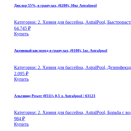
Дихлор 55%, в гранулах, (0200), 30кг Astralpool
Категории: 2. Химия для бассейна, AstralPool, Быстрора
64.745
₽
Купить
Активный кислород в гранулах, (0100), 1кг. Astralpool
Категории: 2. Химия для бассейна, AstralPool, Дезинфек
2.095
₽
Купить
Альгицид Power (0511), 0,5 л. Astralpool / 63123
Категории: 2. Химия для бассейна, AstralPool, Борьба с
984
₽
Купить