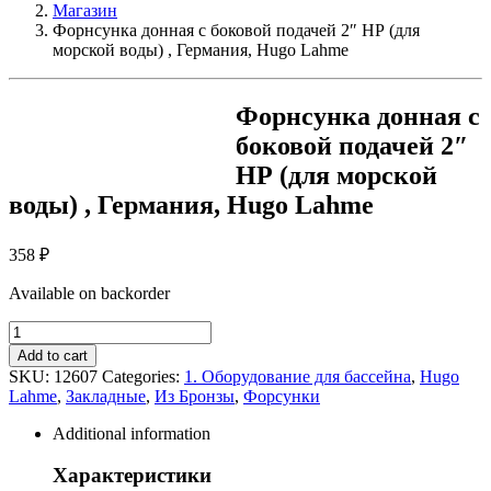
Магазин
Форнсунка донная с боковой подачей 2″ НР (для
морской воды) , Германия, Hugo Lahme
Форнсунка донная с
боковой подачей 2″
НР (для морской
воды) , Германия, Hugo Lahme
358
₽
Available on backorder
Форнсунка
донная
Add to cart
с
SKU:
12607
Categories:
1. Оборудование для бассейна
,
Hugo
боковой
Lahme
,
Закладные
,
Из Бронзы
,
Форсунки
подачей
2"
Additional information
НР
(для
Характеристики
морской