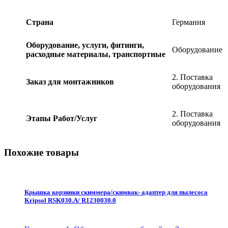
воды)
,
Страна
Германия
Германия,
Hugo
Lahme
Оборудование, услуги, фитинги,
Оборудование
quantity
расходные материалы, транспортные
2. Поставка
Заказ для монтажников
оборудования
2. Поставка
Этапы Работ/Услуг
оборудования
Похожие товары
Крышка корзинки скиммера/скимвак- адаптер для пылесоса
Kripsol RSK030.A/ R1230030.0