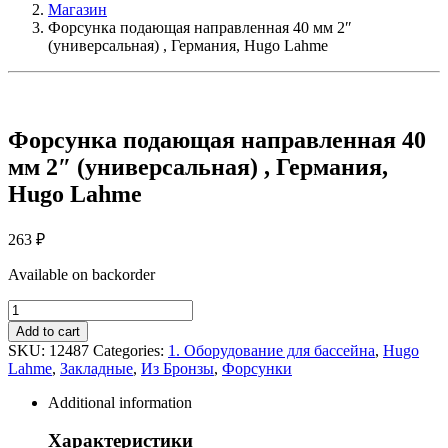
Магазин
Форсунка подающая направленная 40 мм 2″
(универсальная) , Германия, Hugo Lahme
Форсунка подающая направленная 40
мм 2″ (универсальная) , Германия,
Hugo Lahme
263
₽
Available on backorder
Форсунка
подающая
Add to cart
направленная
SKU:
12487
Categories:
1. Оборудование для бассейна
,
Hugo
40
Lahme
,
Закладные
,
Из Бронзы
,
Форсунки
мм
2"
Additional information
(универсальная)
,
Характеристики