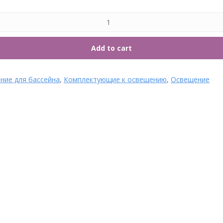
7. Т
Add to cart
ние для бассейна
,
Комплектующие к освещению
,
Освещение
Форсунка для переливного
Перистальтический
лотка (наружная 2″) Р13-04L
дозирующий насос
AISI316 Runvil Россия Р13-04L
Aquaviva SMV SmartPlus Rx
Категории: 1. Оборудование
1.6 л/ч + набор Rx
для бассейна, Runvil, Выпуск
Категории: 1. Оборудование