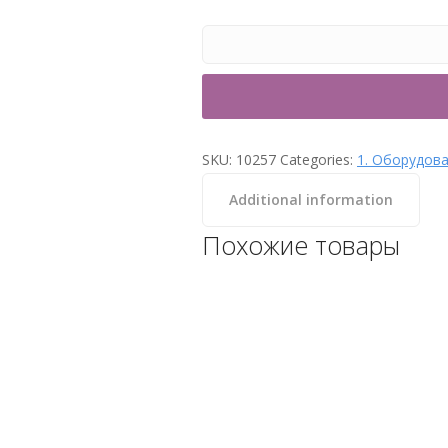
SKU:
10257
Categories:
1. Оборудова
Additional information
Похожие товары
Поручень изогнутый,
крепящийся над водой,
Испания, нержавеющая
сталь AISI-316, AstralPool (с
крепежом)