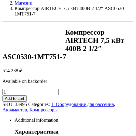
Магазин
Компрессор AIRTECH 7,5 кВт 400В 2 1/2″ ASC0530-
1MT751-7
Компрессор
AIRTECH 7,5 кВт
400В 2 1/2″
ASC0530-1MT751-7
514.238
₽
Available on backorder
Компрессор
AIRTECH
Add to cart
7,5
SKU:
33995
Categories:
1. Оборудование для бассейна
,
кВт
Аквамастер
,
Компрессоры
400В
2
Additional information
1/2"
ASC0530-
Характеристики
1MT751-