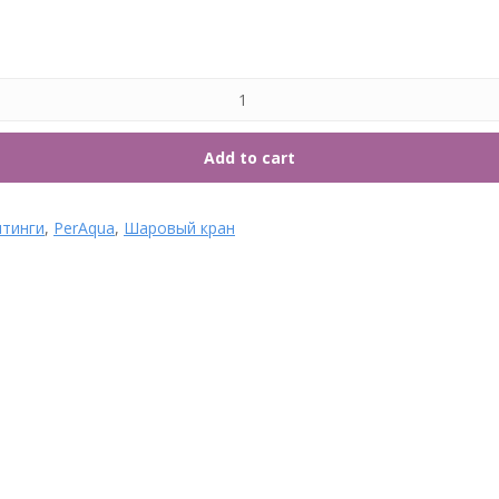
7. Т
Add to cart
итинги
,
PerAqua
,
Шаровый кран
Тройник переходной
ПВХ160х110х90° под клей,
Тройник ПВХ 110х110х90°
PIMTAS, Турция 508 00
под клей, PIMTAS, Турция
160110 2
504 00 110 2