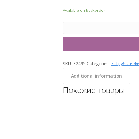
Available on backorder
SKU:
32495
Categories:
7. Трубы и ф
Additional information
Похожие товары
Тройник переходной
ПВХ160х110х90° под клей,
Hidroten, Испания 1001237
Категории: 7. Трубы и