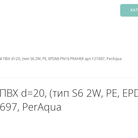
КА
Басс
Фил
Зак
ПВХ d=20, (тип S6 2W, PE, EPDM) PN16 PRAHER арт.127697, PerAqua
Нас
Подо
Лест
Осв
ВХ d=20, (тип S6 2W, PE, EP
Атт
697, PerAqua
Аксе
Пыл
Защ
5. О