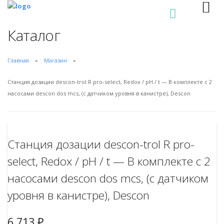
0
Каталог
Главная
Магазин
Станция дозации descon-trol R pro-select, Redox / pH / t — В комплекте с 2
насосами descon dos mcs, (с датчиком уровня в канистре), Descon
Станция дозации descon-trol R pro-
select, Redox / pH / t — В комплекте с 2
насосами descon dos mcs, (с датчиком
уровня в канистре), Descon
6.713
₽