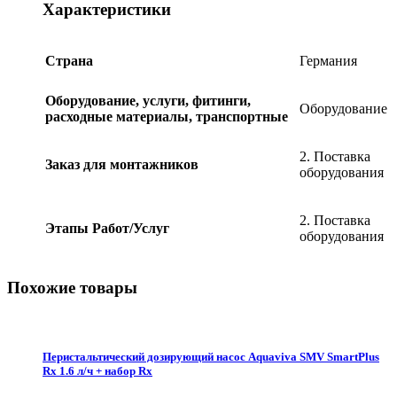
В
Характеристики
6000
К
D=146мм
Страна
Германия
кабель
5
м
Оборудование, услуги, фитинги,
Оборудование
2х1,5мм2
расходные материалы, транспортные
,
Германия,
2. Поставка
Hugo
Заказ для монтажников
оборудования
Lahme
quantity
2. Поставка
Этапы Работ/Услуг
оборудования
Похожие товары
Перистальтический дозирующий насос Aquaviva SMV SmartPlus
Rx 1.6 л/ч + набор Rx