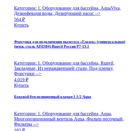
Категории: 1. Оборудование для бассейна, AquaViva,
Дезинфекция воды, Дозирующий насос
-->
564
₽
Купить
Форсунка для подключения пылесоса «Глазок» (универсальная)
(нерж. сталь AISI304) Runvil Россия Р7-15.1
Категории: 1. Оборудование для бассейна, Runvil,
Закладные, Из неражавеющей стали, Под пленку,
Форсунки
-->
4.019
₽
Купить
Боковой 6ти позиционный клапан 1 1/2 Aqua
Категории: 1. Оборудование для бассейна, Aqua,
Многопозиционный вентиль Aqua, Фильтр песочный,
Фильтры
-->
182
₽