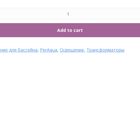
7. Т
Add to cart
ние для бассейна
,
PerAqua
,
Освещение
,
Трансформаторы
Боковой 6ти позиционный
Боковой 6ти позиционный
клапан 3 Aqua
клапан 2 Aqua
Категории: 1. Оборудование
Категории: 1. Оборудование
для бассейна, Aqua,
для бассейна, Aqua,
Многопозиционный вентиль
Многопозиционный вентиль
Aqua, Фильтр песочный,
Aqua, Фильтр песочный,