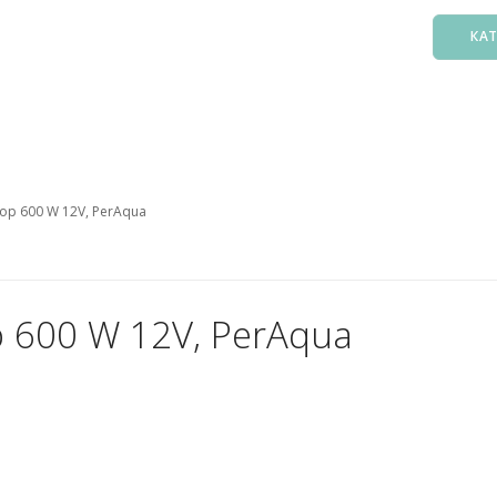
КА
Басс
Фил
Зак
р 600 W 12V, PerAqua
Нас
Подо
Лест
Осв
 600 W 12V, PerAqua
Атт
Аксе
Пыл
Защ
5. О