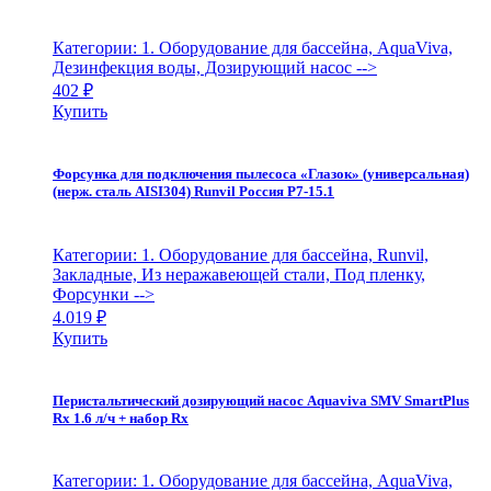
Категории: 1. Оборудование для бассейна, AquaViva,
Дезинфекция воды, Дозирующий насос
-->
402
₽
Купить
Форсунка для подключения пылесоса «Глазок» (универсальная)
(нерж. сталь AISI304) Runvil Россия Р7-15.1
Категории: 1. Оборудование для бассейна, Runvil,
Закладные, Из неражавеющей стали, Под пленку,
Форсунки
-->
4.019
₽
Купить
Перистальтический дозирующий насос Aquaviva SMV SmartPlus
Rx 1.6 л/ч + набор Rx
Категории: 1. Оборудование для бассейна, AquaViva,