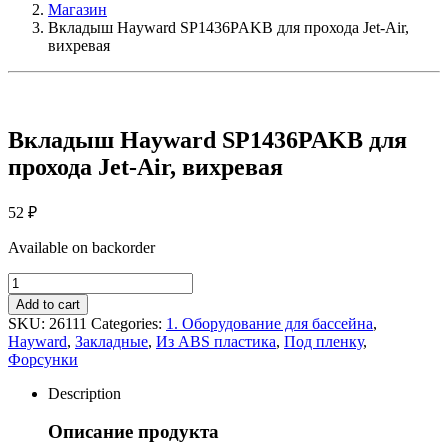
Магазин
Вкладыш Hayward SP1436PAKB для прохода Jet-Air,
вихревая
Вкладыш Hayward SP1436PAKB для
прохода Jet-Air, вихревая
52
₽
Available on backorder
Вкладыш
Hayward
Add to cart
SP1436PAKB
SKU:
26111
Categories:
1. Оборудование для бассейна
,
для
Hayward
,
Закладные
,
Из ABS пластика
,
Под пленку
,
прохода
Форсунки
Jet-
Air,
Description
вихревая
quantity
Описание продукта