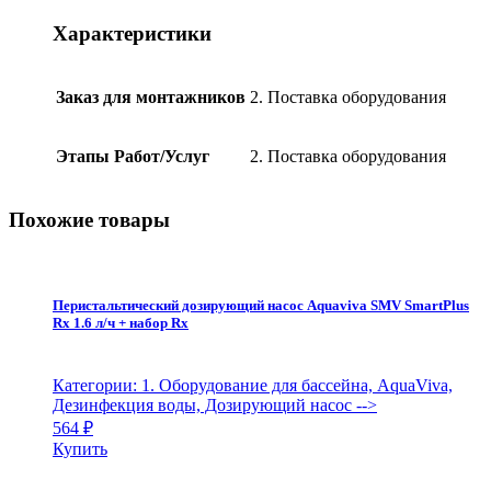
оранж.,
прозрач.
Характеристики
крышка
400
mm,
Заказ для монтажников
2. Поставка оборудования
подсоединение
2",
боковое,
Этапы Работ/Услуг
2. Поставка оборудования
PerAqua
quantity
Похожие товары
Перистальтический дозирующий насос Aquaviva SMV SmartPlus
Rx 1.6 л/ч + набор Rx
Категории: 1. Оборудование для бассейна, AquaViva,
Дезинфекция воды, Дозирующий насос
-->
564
₽
Купить