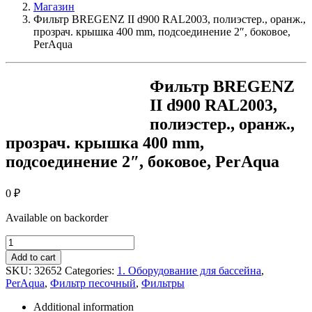
Магазин
Фильтр BREGENZ II d900 RAL2003, полиэстер., оранж.,
прозрач. крышка 400 mm, подсоединение 2″, боковое,
PerAqua
Фильтр BREGENZ
II d900 RAL2003,
полиэстер., оранж.,
прозрач. крышка 400 mm,
подсоединение 2″, боковое, PerAqua
0
₽
Available on backorder
Фильтр
BREGENZ
Add to cart
II
SKU:
32652
Categories:
1. Оборудование для бассейна
,
d900
PerAqua
,
Фильтр песочный
,
Фильтры
RAL2003,
полиэстер.,
Additional information