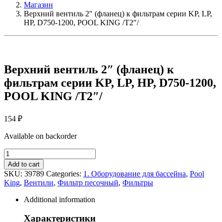
Магазин
Верхний вентиль 2″ (фланец) к фильтрам серии KP, LP,
HP, D750-1200, POOL KING /T2″/
Верхний вентиль 2″ (фланец) к
фильтрам серии KP, LP, HP, D750-1200,
POOL KING /T2″/
154
₽
Available on backorder
Верхний
вентиль
Add to cart
2"
SKU:
39789
Categories:
1. Оборудование для бассейна
,
Pool
(фланец)
King
,
Вентили
,
Фильтр песочный
,
Фильтры
к
фильтрам
Additional information
серии
KP,
Характеристики