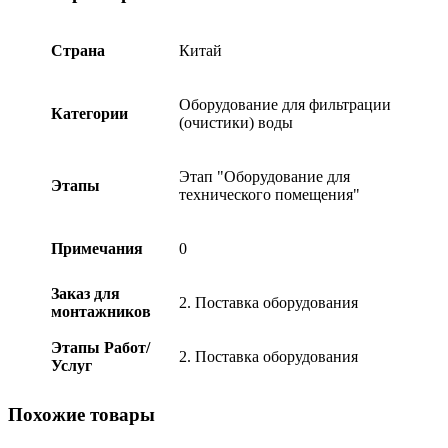
LP,
HP,
D750-
Страна
Китай
1200,
POOL
KING
Оборудование для фильтрации
/T2"/
Категории
(очистики) воды
quantity
Этап "Оборудование для
Этапы
технического помещения"
Примечания
0
Заказ для
2. Поставка оборудования
монтажников
Этапы Работ/
2. Поставка оборудования
Услуг
Похожие товары