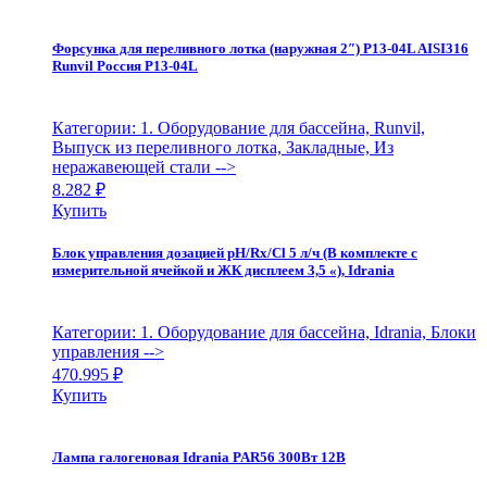
Форсунка для переливного лотка (наружная 2″) Р13-04L AISI316
Runvil Россия Р13-04L
Категории: 1. Оборудование для бассейна, Runvil,
Выпуск из переливного лотка, Закладные, Из
неражавеющей стали
-->
8.282
₽
Купить
Блок управления дозацией pH/Rx/Cl 5 л/ч (В комплекте с
измерительной ячейкой и ЖК дисплеем 3,5 «), Idrania
Категории: 1. Оборудование для бассейна, Idrania, Блоки
управления
-->
470.995
₽
Купить
Лампа галогеновая Idrania PAR56 300Вт 12В